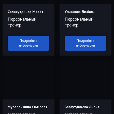
Салахутдинов Марат
Усманова Любовь
Персональный
Персональный
тренер
тренер
Подробная
Подробная
информация
информация
Мубаракшина Сюмбеля
Багаутдинова Лилия