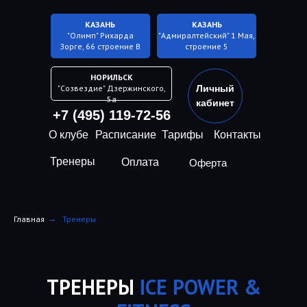
КАЗАНЬ
КАЗАНЬ
"Олимп" Рихарда
"Адмиралтейский" 1 Мая,
Зорге, 66 строение В
строение 5
НОРИЛЬСК
"Созвездие" Дзержинского,
Личный
5а
кабинет
+7 (495) 119-72-56
О клубе
Расписание
Тарифы
Контакты
Тренеры
Оплата
Оферта
Главная
→
Тренеры
ТРЕНЕРЫ
ICE POWER &