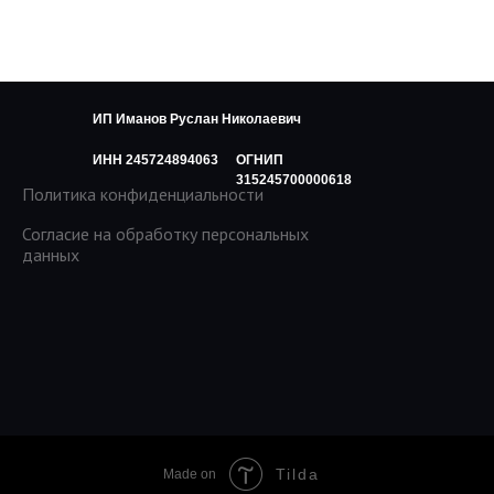
ИП Иманов Руслан Николаевич
ИНН 245724894063
ОГНИП
315245700000618
Политика конфиденциальности
Согласие на обработку персональных
данных
Tilda
Made on