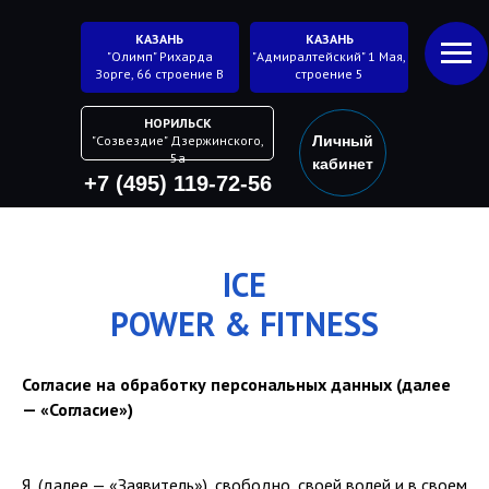
КАЗАНЬ
КАЗАНЬ
"Олимп" Рихарда
"Адмиралтейский" 1 Мая,
Зорге, 66 строение В
строение 5
НОРИЛЬСК
"Созвездие" Дзержинского,
Личный
5а
кабинет
+7 (495) 119-72-56
ICE
POWER
&
FITNESS
Согласие на обработку персональных данных (далее
— «Согласие»)
Я, (далее — «Заявитель»), свободно, своей волей и в своем