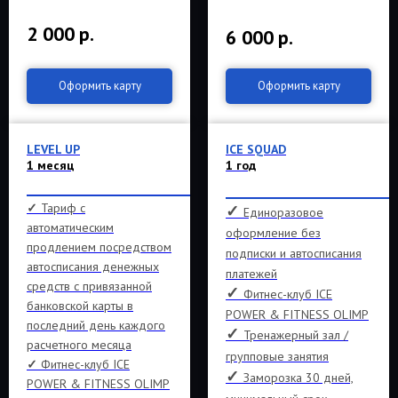
2 000
р.
6 000
р.
Оформить карту
Оформить карту
LEVEL UP
ICE SQUAD
1 месяц
1 год
___________________________________
___________________________
✓
Тариф с
✓
Единоразовое
автоматическим
оформление без
продлением посредством
подписки и автосписания
автосписания денежных
платежей
средств с привязанной
✓
Фитнес-клуб ICE
банковской карты в
POWER & FITNESS OLIMP
последний день каждого
✓
Тренажерный зал /
расчетного месяца
групповые занятия
✓
Фитнес-клуб ICE
✓
Заморозка 30 дней,
POWER & FITNESS OLIMP