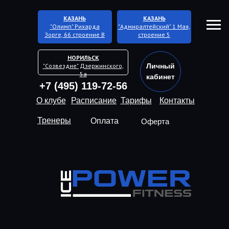
КАЗАНЬ
КАЗАНЬ
"Олимп" Рихарда
"Адмиралтейский" 1 Мая,
Зорге, 66 строение В
строение 5
НОРИЛЬСК
"Созвездие" Дзержинского,
Личный
5а
кабинет
+7 (495) 119-72-56
О клубе
Расписание
Тарифы
Контакты
Тренеры
Оплата
Оферта