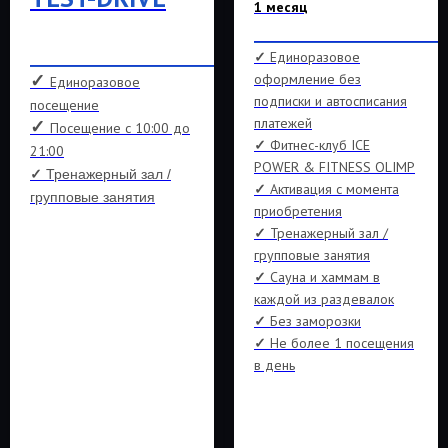
1 месяц
________________________________
______________________________
✓
Единоразовое
✓
оформление без
Единоразовое
подписки и автосписания
посещение
платежей
✓
Посещение с 10:00 до
✓
Фитнес-клуб ICE
21:00
POWER & FITNESS OLIMP
✓
Тренажерный зал /
✓
Активация с момента
групповые занятия
приобретения
✓
Тренажерный зал /
групповые занятия
✓
Сауна и хаммам в
каждой из раздевалок
✓
Без заморозки
✓
Не более 1 посещения
в день