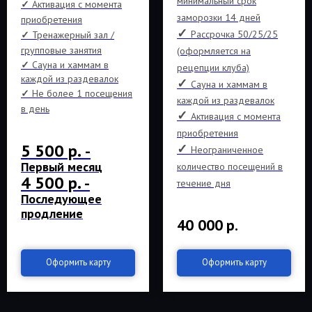
минимальный срок
✓
Активация с момента
заморозки 14 дней
приобретения
✓
Рассрочка 50/25/25
✓
Тренажерный зал /
групповые занятия
(оформляется на
✓
Сауна и хаммам в
рецепции клуба)
каждой из раздевалок
✓
Сауна и хаммам в
✓
Не более 1 посещения
каждой из раздевалок
в день
✓
Активация с момента
приобретения
5 500 р.
✓
-
Неограниченное
Первый месяц
количество посещений в
4 500 р.
-
течение дня
Последующее
продление
40 000
р.
Оформить карту
Оформить карту