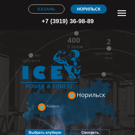
КАЗАНЬ
НОРИЛЬСК
+7 (3919) 36-98-89
400
2
S залов
групповых
зал
зала
кроссфита
зал
сайклинга
Норильск
Расписание
Тарифы
Казань
О клубе
Контакты
Выбрать клубную
Смотреть